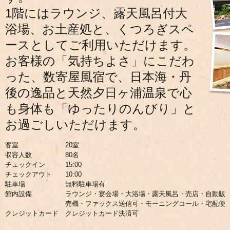
1階にはラウンジ、露天風呂付大
浴場、お土産処と、くつろぎスペ
ースとしてご利用いただけます。
お客様の「気持ちよさ」にこだわ
った、数寄屋風宿で、日本海・丹
後の逸品と天然夕日ヶ浦温泉で心
も身体も「ゆったりのんびり」と
お過ごしいただけます。
客室
20室
収容人数
80名
チェックイン
15:00
チェックアウト
10:00
駐車場
無料駐車場有
館内設備
ラウンジ・宴会場・大浴場・露天風呂・売店・自動販
売機・ファックス送信可・モーニングコール・宅配便
クレジットカード
クレジットカード決済可