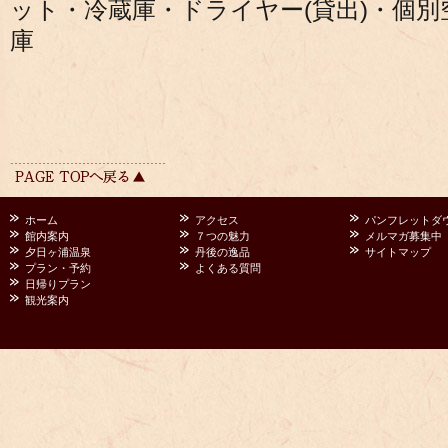
ット・冷蔵庫・ドライヤー(貸出)・個
庫
ホーム
アクセス
パンフレットダ
館内案内
７つの魅力
メルマガ募集中
夕日ヶ浦温泉
丹後の逸品
サイトマップ
プラン・予約
よくある質問
日帰りプラン
観光案内